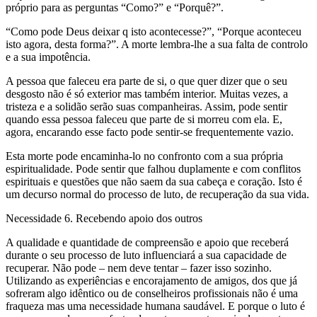
próprio para as perguntas “Como?” e “Porquê?”.
“Como pode Deus deixar q isto acontecesse?”, “Porque aconteceu
isto agora, desta forma?”. A morte lembra-lhe a sua falta de controlo
e a sua impotência.
A pessoa que faleceu era parte de si, o que quer dizer que o seu
desgosto não é só exterior mas também interior. Muitas vezes, a
tristeza e a solidão serão suas companheiras. Assim, pode sentir
quando essa pessoa faleceu que parte de si morreu com ela. E,
agora, encarando esse facto pode sentir-se frequentemente vazio.
Esta morte pode encaminha-lo no confronto com a sua própria
espiritualidade. Pode sentir que falhou duplamente e com conflitos
espirituais e questões que não saem da sua cabeça e coração. Isto é
um decurso normal do processo de luto, de recuperação da sua vida.
Necessidade 6. Recebendo apoio dos outros
A qualidade e quantidade de compreensão e apoio que receberá
durante o seu processo de luto influenciará a sua capacidade de
recuperar. Não pode – nem deve tentar – fazer isso sozinho.
Utilizando as experiências e encorajamento de amigos, dos que já
sofreram algo idêntico ou de conselheiros profissionais não é uma
fraqueza mas uma necessidade humana saudável. E porque o luto é