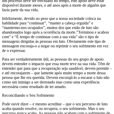
um processo deve ser efectuado no tempo, este apoio deve estar
disponível durante meses, e até anos após a morte de alguém que
fazia parte da sua vida.
Infelizmente, devido ao peso que a nossa sociedade coloca na
habilidade para “continuar”, “manter a cabeça erguida” e
“mantermo-nos ocupados”, muitos dos que estão de luto são
abandonados logo após a ocorrência da morte.”Terminou e acabou
com” e “É tempo de continuar com a sua vida” são o tipo de
mensagens dirigidas às pessoas em luto. Obviamente este tipo de
mensagem encoraja-o a negar ou reprimir o seu sofrimento em vez
de o expressar.
Para ser verdadeiramente útil, as pessoas do seu grupo de apoio
devem entender o impacto que essa morte teve na sua vida. Têm de
entender que para que a recuperação seja saudável, devem permitir –
e até encorajarem – que lamente após muito tempo a morte dessa
pessoa que lhe era querida. Devem encorajá-lo a encarar o luto não
como um inimigo a ser derrotado mas como uma experiência
necessária como resultado de ter amado.
Reconciliando o Seu Sofrimento
Pode ouvir dizer – e mesmo acreditar – que o seu percurso de luto
acaba quando resolve, ou recupera, o seu sofrimento. Mas o seu
percurso nunca acaba. As pessoas não acabam com o sofrimento de