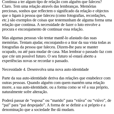
Continua a ter algum tipo de relação com alguém que faleceu?
Claro. Tem uma relação através das lembranças. Memórias
preciosas, sonhos que reflectem o significado da relação e objectos
que o ligam à pessoa que faleceu (como fotografias, recordações,
etc.) são exemplos de coisas que testemunham de alguma forma uma
relação que continua. A necessidade de fazer o luto envolve a
procura e encorajamento de continuar essa relação.
Mas algumas pessoas vão tentar mantê-lo afastado das suas
memórias. Tentam ajudar, encorajando-o a tirar da sua vista todas as
fotografias da pessoa que faleceu. Dizem-lhe para se manter
ocupado, ou até para mudar de casa. Mas lembrar o passado faz com
que crie um possível futuro. O seu futuro só estará aberto a
experiências novas se recordar o passado.
Necessidade 4. Desenvolva uma nova auto-identidade
Parte da sua auto-identidade deriva das relações que estabelece com
outras pessoas. Quando alguém com quem mantém uma relação
morre, a sua auto-identidade, ou a forma como se vê a sua próprio,
naturalmente sofre alteração.
Poderá passar de “esposa” ou “marido” para “viúva” ou “viúvo”, de
“pai” para “pai despojado”. A forma de se definir a si próprio e a
denominação que a sociedade lhe dá mudam.