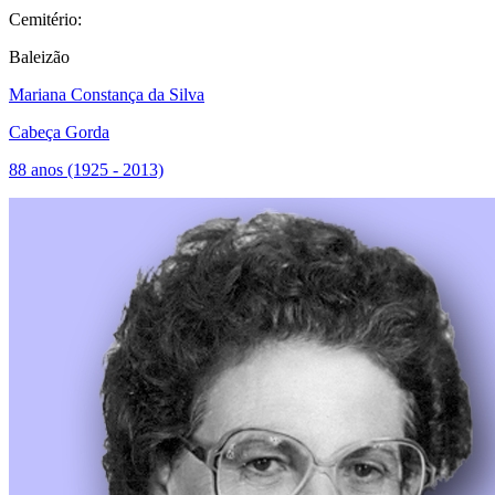
Cemitério:
Baleizão
Mariana Constança da Silva
Cabeça Gorda
88 anos (1925 - 2013)