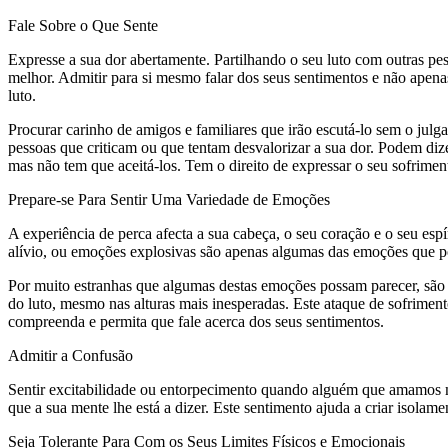
Fale Sobre o Que Sente
Expresse a sua dor abertamente. Partilhando o seu luto com outras pess
melhor. Admitir para si mesmo falar dos seus sentimentos e não apenas
luto.
Procurar carinho de amigos e familiares que irão escutá-lo sem o julg
pessoas que criticam ou que tentam desvalorizar a sua dor. Podem diz
mas não tem que aceitá-los. Tem o direito de expressar o seu sofrimento
Prepare-se Para Sentir Uma Variedade de Emoções
A experiência de perca afecta a sua cabeça, o seu coração e o seu esp
alívio, ou emoções explosivas são apenas algumas das emoções que po
Por muito estranhas que algumas destas emoções possam parecer, são n
do luto, mesmo nas alturas mais inesperadas. Este ataque de sofriment
compreenda e permita que fale acerca dos seus sentimentos.
Admitir a Confusão
Sentir excitabilidade ou entorpecimento quando alguém que amamos mor
que a sua mente lhe está a dizer. Este sentimento ajuda a criar isolame
Seja Tolerante Para Com os Seus Limites Físicos e Emocionais