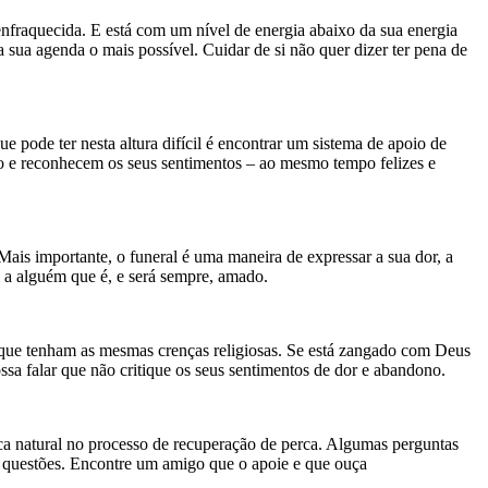
enfraquecida. E está com um nível de energia abaixo da sua energia
 sua agenda o mais possível. Cuidar de si não quer dizer ter pena de
e pode ter nesta altura difícil é encontrar um sistema de apoio de
o e reconhecem os seus sentimentos – ao mesmo tempo felizes e
ais importante, o funeral é uma maneira de expressar a sua dor, a
m a alguém que é, e será sempre, amado.
e que tenham as mesmas crenças religiosas. Se está zangado com Deus
a falar que não critique os seus sentimentos de dor e abandono.
ca natural no processo de recuperação de perca. Algumas perguntas
as questões. Encontre um amigo que o apoie e que ouça