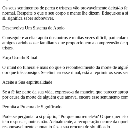
Os seus sentimentos de perca e tristeza vão provavelmente deixá-lo f
normal. Respeite o que o seu corpo e mente lhe dizem. Eduque-se a si 
si, significa saber sobreviver.
Desenvolva Um Sistema de Apoio
Conseguir e aceitar apoio dos outros é muitas vezes difícil, particul
amigos carinhosos e familiares que proporcionem a compreensão de q
tristes.
Faça Uso do Ritual
O ritual do funeral é mais do que o reconhecimento da morte de algué
dor que trás consigo. Se eliminar esse ritual, está a reprimir os seu
Aceite a Sua espiritualidade
Se a fé faz parte da sua vida, expresse-a da maneira que parecer apr
por causa da morte de alguém que amava, encare esse sentimento com
Permita a Procura de Significado
Pode-se perguntar a si próprio, “Porque morreu ele/a? O que quer is
têm respostas, outras não. Actualmente, a recuperação ocorre da opor
responsavelmente enquanto faz a sua procura de significado.