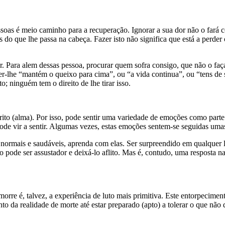
oas é meio caminho para a recuperação. Ignorar a sua dor não o fará con
 do que lhe passa na cabeça. Fazer isto não significa que está a perder
ar. Para alem dessas pessoa, procurar quem sofra consigo, que não o faça
er-lhe “mantém o queixo para cima”, ou “a vida continua”, ou “tens de
; ninguém tem o direito de lhe tirar isso.
írito (alma). Por isso, pode sentir uma variedade de emoções como part
de vir a sentir. Algumas vezes, estas emoções sentem-se seguidas umas
ormais e saudáveis, aprenda com elas. Ser surpreendido em qualquer lu
o pode ser assustador e deixá-lo aflito. Mas é, contudo, uma resposta 
re é, talvez, a experiência de luto mais primitiva. Este entorpecimen
nto da realidade de morte até estar preparado (apto) a tolerar o que não q