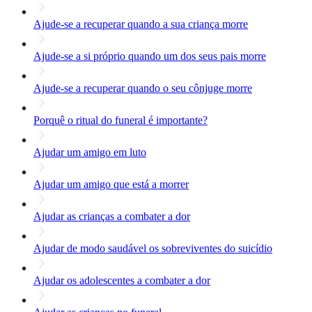
Ajude-se a recuperar quando a sua criança morre
Ajude-se a si próprio quando um dos seus pais morre
Ajude-se a recuperar quando o seu cônjuge morre
Porquê o ritual do funeral é importante?
Ajudar um amigo em luto
Ajudar um amigo que está a morrer
Ajudar as crianças a combater a dor
Ajudar de modo saudável os sobreviventes do suicídio
Ajudar os adolescentes a combater a dor