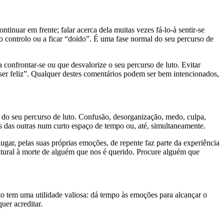
tinuar em frente; falar acerca dela muitas vezes fá-lo-à sentir-se
 o controlo ou a ficar “doido”. É uma fase normal do seu percurso de
 confrontar-se ou que desvalorize o seu percurso de luto. Evitar
 ser feliz”. Qualquer destes comentários podem ser bem intencionados,
e do seu percurso de luto. Confusão, desorganização, medo, culpa,
 das outras num curto espaço de tempo ou, até, simultaneamente.
gar, pelas suas próprias emoções, de repente faz parte da experiência
natural à morte de alguém que nos é querido. Procure alguém que
to tem uma utilidade valiosa: dá tempo às emoções para alcançar o
uer acreditar.