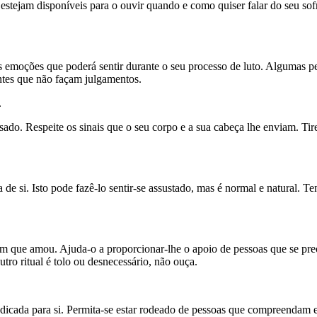
estejam disponíveis para o ouvir quando e como quiser falar do seu sofr
s emoções que poderá sentir durante o seu processo de luto. Algumas p
intes que não façam julgamentos.
.
nsado. Respeite os sinais que o seu corpo e a sua cabeça lhe enviam. Ti
de si. Isto pode fazê-lo sentir-se assustado, mas é normal e natural. 
ém que amou. Ajuda-o a proporcionar-lhe o apoio de pessoas que se pr
tro ritual é tolo ou desnecessário, não ouça.
indicada para si. Permita-se estar rodeado de pessoas que compreendam 