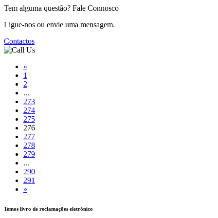
Tem alguma questão? Fale Connosco
Ligue-nos ou envie uma mensagem.
Contactos
«
1
2
...
273
274
275
276
277
278
279
...
290
291
»
Temos livro de reclamações eletrónico