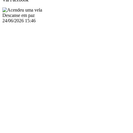
Descanse em paz
24/06/2026 15:46
Rochat Marie Jo
Via Facebook
Descanse em paz
24/06/2026 15:44
Autor desconhecido
Via Web
Acendeu uma vela
24/06/2026 15:30
Arsénia Hilário