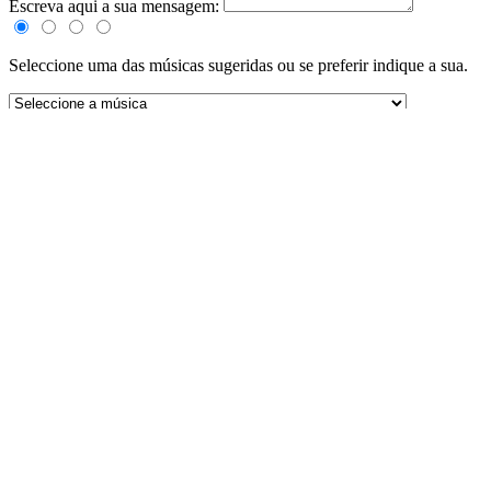
Escreva aqui a sua mensagem:
Seleccione uma das músicas sugeridas ou se preferir indique a sua.
Autor da música:
Titulo da música:
Link Youtube:
(Formato: http://www.youtube.com/watch?v=PAWMJCFUiAZ)
ENVIAR
Tributos
0
0
0
0