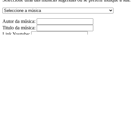
Autor da música:
Titulo da música:
Link Youtube:
(Formato: http://www.youtube.com/watch?v=PAWMJCFUiAZ)
ENVIAR
Tributos
0
0
0
0
Temos livro de reclamações eletrónico
http://www.livroreclamacoes.pt