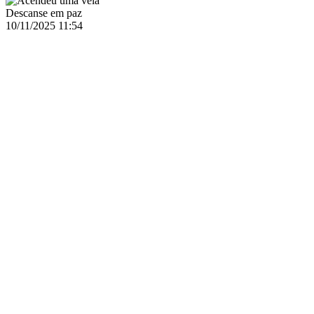
Descanse em paz
10/11/2025 11:54
Autor desconhecido
Via Web
Acendeu uma vela
10/11/2025 11:46
Maria Neto
Via Facebook
10/11/2025 11:17
Autor desconhecido
Via Web