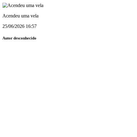
Acendeu uma vela
25/06/2026 16:57
Autor desconhecido
Via Web
Acendeu uma vela
25/06/2026 16:57
Julia Gingado
Via Facebook
Descanse em paz
25/06/2026 16:52