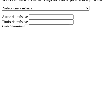
Autor da música:
Titulo da música:
Link Youtube:
(Formato: http://www.youtube.com/watch?v=PAWMJCFUiAZ)
ENVIAR
Tributos
0
0
0
0
Temos livro de reclamações eletrónico
http://www.livroreclamacoes.pt