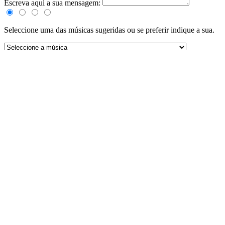
Escreva aqui a sua mensagem:
Seleccione uma das músicas sugeridas ou se preferir indique a sua.
Autor da música:
Titulo da música:
Link Youtube:
(Formato: http://www.youtube.com/watch?v=PAWMJCFUiAZ)
ENVIAR
Tributos
0
0
0
0